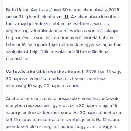
Beth Upton Anuttara júniusi 30 napos elvonulására 2025
január 31-ig lehet jelentkezni
itt
. Az elvonulásra később is
tudsz majd jelentkezni, ebben az esetben a várólista
végére fogsz kerülni. A bekerülés idén is sorsolás alapján
fog történni, a sorsolás eredményéről előreláthatóan
február 16-án fogunk tájékoztatni. A magyar szangha-ban
szolgálatot teljesítők sorsolás nélkül bekerülnek az
elvonulásra.
Változás a korábbi évekhez képest
: 2026-ban 15 vagy
30 napos elvonuláson tudsz részt venni, nem lesz
lehetőség 10 vagy 20 napra elvonulni.
Anuttara kérése szerint a hosszabb elvonulásra érkezők
előnyben részesülnek, így először a 30 napra, majd a 15
napra jelentkezők kerülnek sorra. Ha 30 napra jönnél, az a
két 15 napos turnuson való részvételt jelenti. Ha 15 napra
jelentkezel, akkor meg kell adnod, hogy az első vagy a