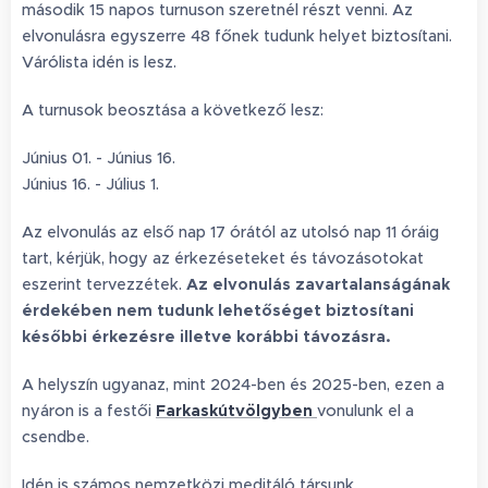
második 15 napos turnuson szeretnél részt venni. Az
elvonulásra egyszerre 48 főnek tudunk helyet biztosítani.
Várólista idén is lesz.
A turnusok beosztása a következő lesz:
Június 01. - Június 16.
Június 16. - Július 1.
Az elvonulás az első nap 17 órától az utolsó nap 11 óráig
tart, kérjük, hogy az érkezéseteket és távozásotokat
eszerint tervezzétek.
Az elvonulás zavartalanságának
érdekében nem tudunk lehetőséget biztosítani
későbbi érkezésre illetve korábbi távozásra.
A helyszín ugyanaz, mint 2024-ben és 2025-ben, ezen a
nyáron is a festői
Farkaskútvölgyben
vonulunk el a
csendbe.
Idén is számos nemzetközi meditáló társunk