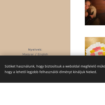
Nyelvek
Magyar
English
Adatkezelési nyilatkozat
Sütiket használunk, hogy biztosítsuk a weboldal megfelelő műkö
Copyright © 2024. Csend Útja
hogy a lehető legjobb felhasználói élményt kínáljuk Neked.
Meditációs Közösség
Sütik