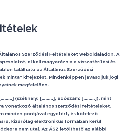
ltételek
Általános Szerződési Feltételeket weboldaladon. A
solatot, el kell magyaráznia a visszatérítési és
ablon található az Általános Szerződési
lek minta" kifejezést. Mindenképpen javasoljuk jogi
ényeinek megfelelően.
[………]
(székhely:
[………]
, adószám:
[………]
), mint
ra vonatkozó általános szerződési feltételeket.
en minden pontjával egyetért, és kötelező
sra, kizárólag elektronikus formában kerül
ódexre nem utal. Az ÁSZ letölthető az alábbi