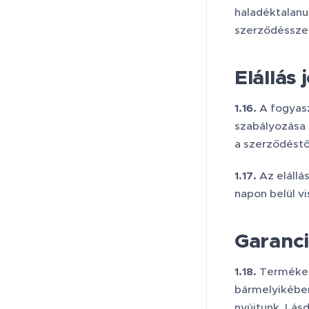
haladéktalanu
szerződéssze
Elállás 
1.16.
A fogyasz
szabályozása 
a szerződéstő
1.17.
Az elállá
napon belül vi
Garancia
1.18.
Terméke
bármelyikében
nyújtunk. Lás