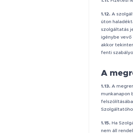
1.11.
Fizetési l
1.12.
A szolgál
úton haladékt
szolgáltatás 
igénybe vevő 
akkor tekinte
fenti szabály
A megre
1.13.
A megrend
munkanapon be
felszólításáb
Szolgáltatóho
1.15.
Ha Szolgá
nem áll rendel