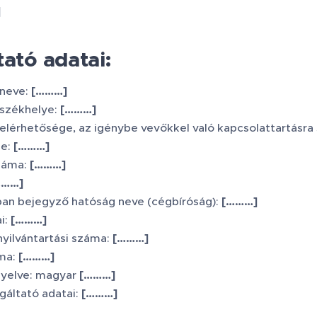
]
tató adatai:
 neve:
[………]
 székhelye:
[………]
 elérhetősége, az igénybe vevőkkel való kapcsolattartásra 
me:
[………]
záma:
[………]
………]
ban bejegyző hatóság neve (cégbíróság):
[………]
i:
[………]
yilvántartási száma:
[………]
ma:
[………]
yelve: magyar
[………]
gáltató adatai:
[………]