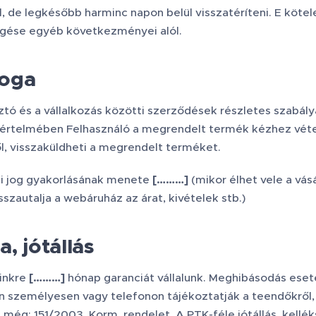
l, de legkésőbb harminc napon belül visszatéríteni. E köte
gése egyéb következményei alól.
joga
tó és a vállalkozás közötti szerződések részletes szabályai
értelmében Felhasználó a megrendelt termék kézhez vételét
l, visszaküldheti a megrendelt terméket.
si jog gyakorlásának menete
[………]
(mikor élhet vele a vás
sszautalja a webáruház az árat, kivételek stb.)
, jótállás
inkre
[………]
hónap garanciát vállalunk. Meghibásodás eseté
 személyesen vagy telefonon tájékoztatják a teendőkről, i
d még: 151/2003. Korm. rendelet. A PTK-féle jótállás, kell