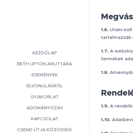
Megvásá
1.6.
Utalni kel
tartalmazzák-e
1.7.
A webshopb
KEZDŐLAP
termékek adat
BETH UPTON ANUTTARA
1.8.
Amennyiben
ESEMÉNYEK
ELVONULÁSRÓL
Rendel
GYAKORLAT
1.9.
A rendelé
ADOMÁNYOZÁS
KAPCSOLAT
1.10.
Adatbevit
CSEND ÚTJA KÖZÖSSÉG