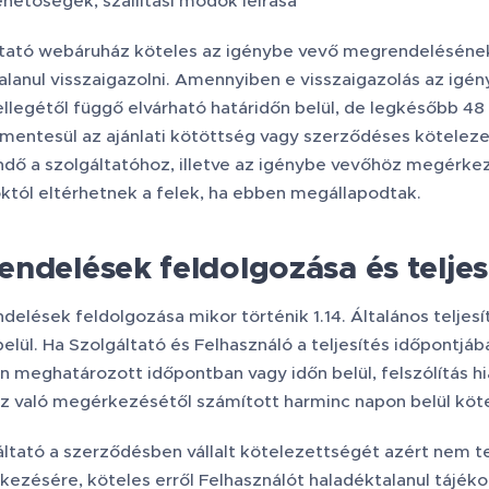
ehetőségek, szállítási módok leírása
tató webáruház köteles az igénybe vevő megrendelésének
alanul visszaigazolni. Amennyiben e visszaigazolás az ig
jellegétől függő elvárható határidőn belül, de legkésőbb 4
mentesül az ajánlati kötöttség vagy szerződéses köteleze
ndő a szolgáltatóhoz, illetve az igénybe vevőhöz megérke
októl eltérhetnek a felek, ha ebben megállapodtak.
ndelések feldolgozása és teljes
elések feldolgozása mikor történik 1.14. Általános teljesít
lül. Ha Szolgáltató és Felhasználó a teljesítés időpontjá
an meghatározott időpontban vagy időn belül, felszólítás
z való megérkezésétől számított harminc napon belül kötele
ltató a szerződésben vállalt kötelezettségét azért nem t
kezésére, köteles erről Felhasználót haladéktalanul tájéko