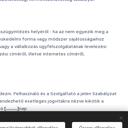
aszügyintézés helyéről - ha az nem egyezik meg a
ereskedelmi forma vagy módszer sajátosságaihoz
agy a vállalkozás ügyfélszolgálatának levelezési
ési címéről, illetve internetes címéről,
ezni. Felhasználó és a Szolgáltató a jelen Szabályzat
rendezhető esetleges jogvitákra nézve kikötik a
hó
[………]
nap
legszükségesebbek elfogadása
Összes elfogadása