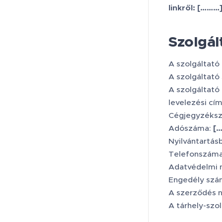
linkről:
[………
Szolgál
A szolgáltató
A szolgáltató
A szolgáltató
levelezési cí
Cégjegyzéks
Adószáma:
[
Nyilvántartás
Telefonszáma
Adatvédelmi n
Engedély szá
A szerződés n
A tárhely-szol