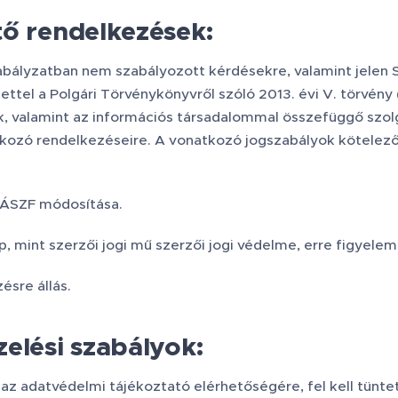
ő rendelkezések:
abályzatban nem szabályozott kérdésekre, valamint jelen 
ettel a Polgári Törvénykönyvről szóló 2013. évi V. törvény 
k, valamint az információs társadalommal összefüggő szolgá
kozó rendelkezéseire. A vonatkozó jogszabályok kötelező r
 ÁSZF módosítása.
 mint szerzői jogi mű szerzői jogi védelme, erre figyelem
sre állás.
elési szabályok:
l az adatvédelmi tájékoztató elérhetőségére, fel kell tünte