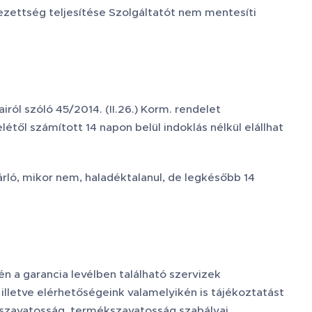
lezettség teljesítése Szolgáltatót nem mentesíti
ról szóló 45/2014. (II.26.) Korm. rendelet
ől számított 14 napon belül indoklás nélkül elállhat
árló, mikor nem, haladéktalanul, de legkésőbb 14
n a garancia levélben található szervizek
lletve elérhetőségeink valamelyikén is tájékoztatást
ékszavatosság, termékszavatosság szabályai.