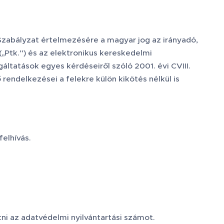
Szabályzat értelmezésére a magyar jog az irányadó,
(„Ptk.”) és az elektronikus kereskedelmi
ltatások egyes kérdéseiről szóló 2001. évi CVIII.
endelkezései a felekre külön kikötés nélkül is
felhívás.
tni az adatvédelmi nyilvántartási számot.