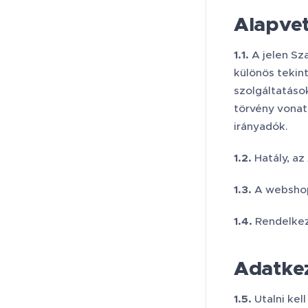
Alapvet
1.1.
A jelen Sz
különös tekint
szolgáltatáso
törvény vonat
irányadók.
1.2.
Hatály, az
1.3.
A webshop,
1.4.
Rendelkezé
Adatkez
1.5.
Utalni kel