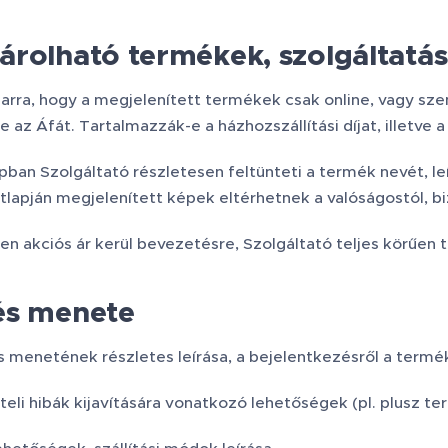
rolható termékek, szolgáltatá
l arra, hogy a megjelenített termékek csak online, vagy 
 az Áfát. Tartalmazzák-e a házhozszállítási díjat, illetve a
an Szolgáltató részletesen feltünteti a termék nevét, leí
lapján megjelenített képek eltérhetnek a valóságostól, bi
 akciós ár kerül bevezetésre, Szolgáltató teljes körűen t
és menete
s menetének részletes leírása, a bejelentkezésről a termé
eli hibák kijavítására vonatkozó lehetőségek (pl. plusz ter