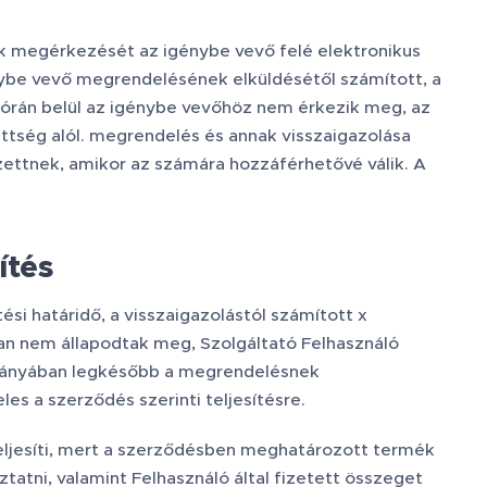
 megérkezését az igénybe vevő felé elektronikus
énybe vevő megrendelésének elküldésétől számított, a
8 órán belül az igénybe vevőhöz nem érkezik meg, az
ttség alól. megrendelés és annak visszaigazolása
zettnek, amikor az számára hozzáférhetővé válik. A
ítés
ési határidő, a visszaigazolástól számított x
ban nem állapodtak meg, Szolgáltató Felhasználó
 hiányában legkésőbb a megrendelésnek
s a szerződés szerinti teljesítésre.
eljesíti, mert a szerződésben meghatározott termék
ztatni, valamint Felhasználó által fizetett összeget