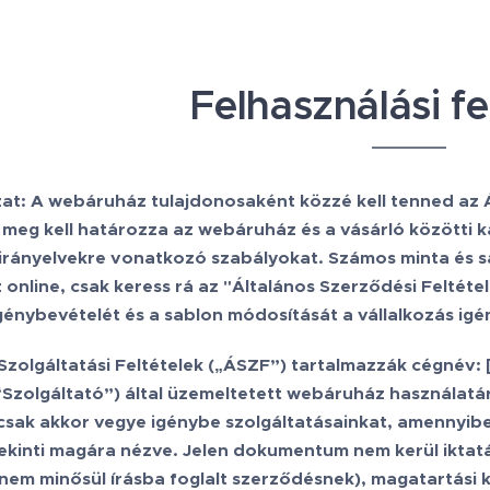
Felhasználási fe
zat: A webáruház tulajdonosaként közzé kell tenned az 
g kell határozza az webáruház és a vásárló közötti kapc
irányelvekre vonatkozó szabályokat. Számos minta és s
 online, csak keress rá az "Általános Szerződési Feltéte
énybevételét és a sablon módosítását a vállalkozás ig
Szolgáltatási Feltételek („ÁSZF”) tartalmazzák cégnév:
“Szolgáltató”) által üzemeltetett webáruház használatá
csak akkor vegye igénybe szolgáltatásainkat, amennyib
ekinti magára nézve. Jelen dokumentum nem kerül iktatá
em minősül írásba foglalt szerződésnek), magatartási k