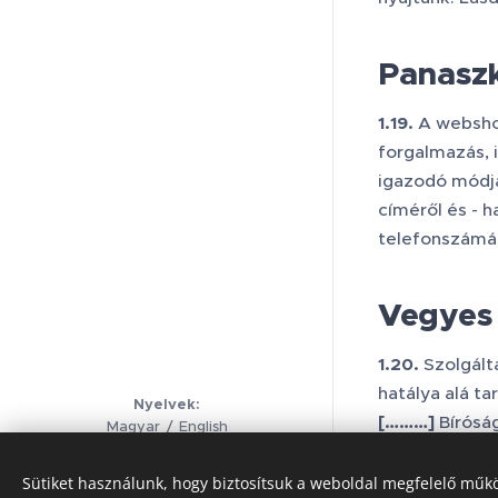
Panasz
1.19.
A webshop
forgalmazás, 
igazodó módjá
címéről és - h
telefonszámár
Vegyes
1.20.
Szolgálta
hatálya alá t
Nyelvek
[………]
Bírósá
Magyar
English
Adatkezelési nyilatkozat
Sütiket használunk, hogy biztosítsuk a weboldal megfelelő műkö
Copyright © 2024. Csend Útja