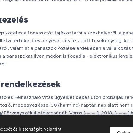
kezelés
 köteles a fogyasztót tájékoztatni a székhelyéről, a pan
illetve értékesítés helyével - és az adott tevékenység, k
ról, valamint a panaszok közlése érdekében a vállalkozás v
a a panaszokat ilyen módon is fogadja - elektronikus levelez
ól.
 rendelkezések
tó és Felhasználó vitás ügyeiket békés úton próbálják rend
artozó, megegyezéssel 30 (harminc) naptári nap alatt nem 
g/Törvényszék illetékességét. Város
[………]
, 2018.
[………]
.
dését és biztonságát, valamint
Csak a 