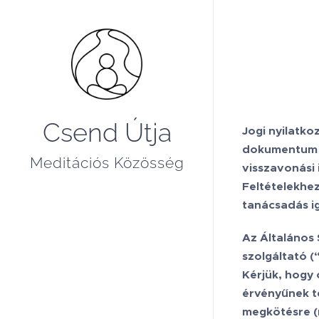
Csend Útja
Jogi nyilatko
dokumentum me
Meditációs Közösség
visszavonási 
Feltételekhez
tanácsadás ig
Az Általános 
szolgáltató (
Kérjük, hogy 
érvényűnek t
megkötésre (n