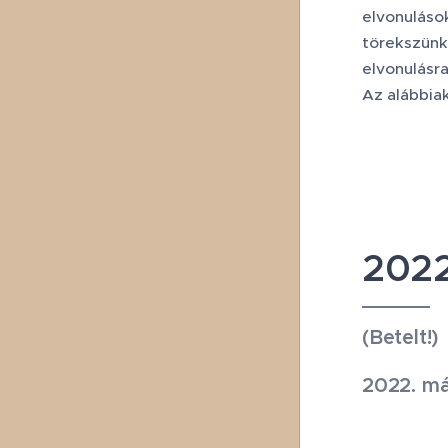
elvonulások
törekszünk
elvonulásra
Az alábbiak
2022
(Betelt!)
2022. má