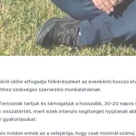
dőről-időre elfogadja felkérésünket az évenkénti hosszú el
ehhez szükséges szervezési munkálatoknak.
ontosnak tartjuk és támogatjuk a hosszabb, 30-20 napos el
k visszatértét, mert ezek intenzív segítséget nyújtanak a
i gyakorlásukat.
s módon ennek az a velejárója, hogy csak minimál számú o