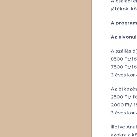
A családi e
játékok, k
A program
Az elvonul
A szállás dí
8500 Ft/fő 
7500 Ft/fő 
3 éves kor 
Az étkezés 
2500 Ft/ fő
2000 Ft/ fő
3 éves kor 
Illetve An
azokra a k