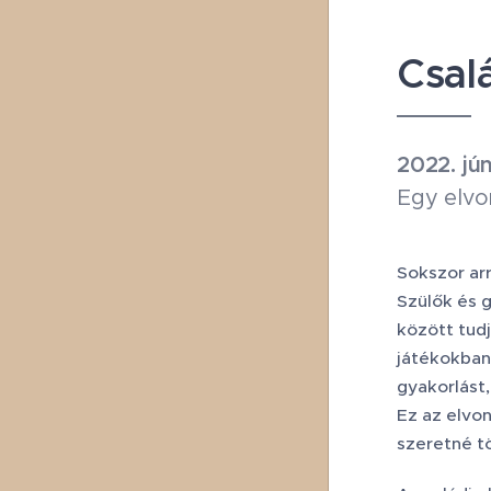
Csal
2022. jú
Egy elvo
Sokszor arr
Szülők és 
között tud
játékokban
gyakorlást,
Ez az elvo
szeretné tö