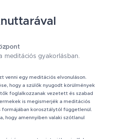
Anuttarával
Központ
a meditációs gyakorlásban.
zt venni egy meditációs elvonuláson.
ése, hogy a szülők nyugodt körülmények
ítők foglalkozzanak vezetett és szabad
gyermekek is megismerjék a meditációs
s formájában korosztálytól függetlenül.
a, hogy amennyiben valaki szótlanul