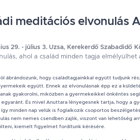
ádi meditációs elvonulás 
nius 29. - július 3. Uzsa, Kerekerdő Szabadidő 
nulás, ahol a család minden tagja elmélyülhet 
ól ábrándozunk, hogy családtagjainkkal együtt tudjunk rés
gyermekeik együtt. Ennek az elvonulásnak épp ez a küldet
janak gyakorolni, miközben a gyermekeikkel önkéntes seg
 egyaránt. És mivel Anuttara lényegesnek tartja, hogy a 
 így minden nap velük is foglalkozik csoportos beszélgeté
nulás nem nemes csendben zajlik, viszont van lehetőség arr
lteni, kiemelt figyelmet fordítunk kérésére.