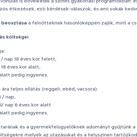
lvonulás is bővelkedik a színes gyakorlási programokban: e
özös étkezések, esti kérdések-válaszok, és ami sokak ked
 beosztása
a felnőtteknek hasonlóképpen zajlik, mint a 
ás költségei
ja:
/ nap 18 éves kor felett,
18 éves kor alatt,
alatt pedig ingyenes.
ára teljes ellátás (reggeli, ebéd, vacsora):
 / nap,
/ nap 6 éves kor alatt
alatt pedig ingyenes.
uttarának és a gyermekfelügyelőknek adományt gyűjtünk a k
öltségekre melyek az utazásukat és a helyszínen tartózko