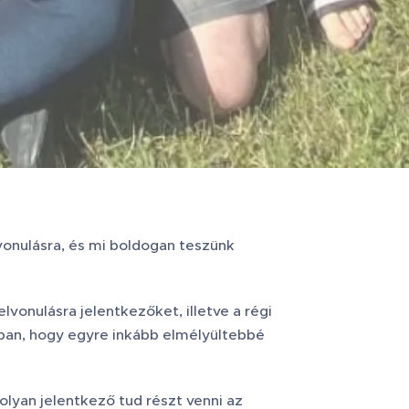
vonulásra, és mi boldogan teszünk
vonulásra jelentkezőket, illetve a régi
bban, hogy egyre inkább elmélyültebbé
lyan jelentkező tud részt venni az