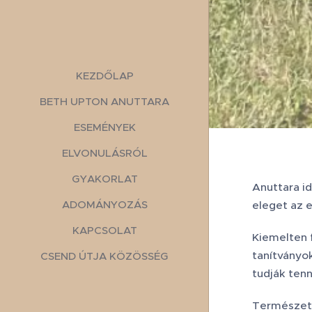
KEZDŐLAP
BETH UPTON ANUTTARA
ESEMÉNYEK
ELVONULÁSRÓL
GYAKORLAT
Anuttara i
ADOMÁNYOZÁS
eleget az 
KAPCSOLAT
Kiemelten f
tanítványo
CSEND ÚTJA KÖZÖSSÉG
tudják tenn
Természete