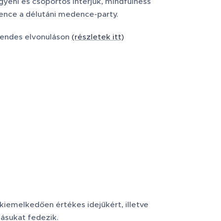
gyéni és csoportos interjúk, mindfulness
vence a délutáni medence-party.
csendes elvonuláson
(részletek itt)
iemelkedően értékes idejűkért, illetve
dásukat fedezik.